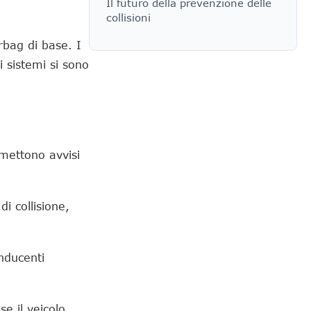
Il futuro della prevenzione delle
collisioni
rbag di base. I
i sistemi si sono
emettono avvisi
i collisione,
onducenti
se il veicolo