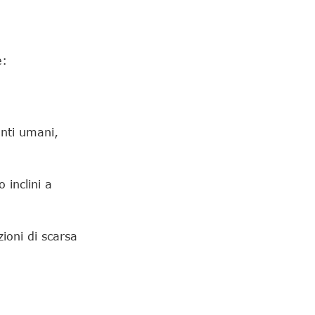
e:
enti umani,
 inclini a
ioni di scarsa