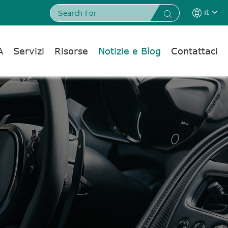
it


A
Servizi
Risorse
Notizie e Blog
Contattaci