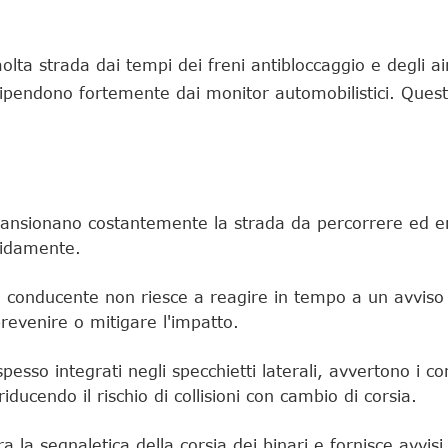
molta strada dai tempi dei freni antibloccaggio e degli ai
 e dipendono fortemente dai monitor automobilistici. Quest
 scansionano costantemente la strada da percorrere ed 
apidamente.
conducente non riesce a reagire in tempo a un avviso d
evenire o mitigare l'impatto.
pesso integrati negli specchietti laterali, avvertono i c
riducendo il rischio di collisioni con cambio di corsia.
la segnaletica della corsia dei binari e fornisce avvisi 