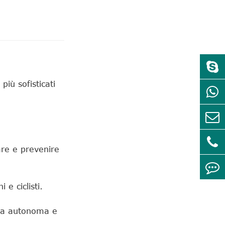
iù sofisticati
are e prevenire
e ciclisti.
uida autonoma e