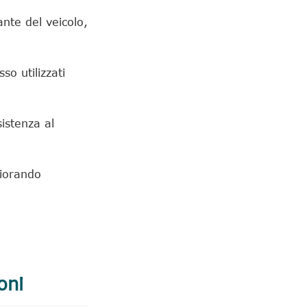
nte del veicolo,
so utilizzati
sistenza al
liorando
oni