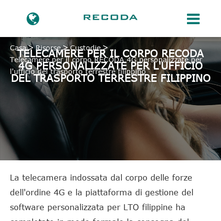
Casa
Risorse
Custodie
TELECAMERE PER IL CORPO RECODA
Telecamere per il corpo RECODA 4G personalizzate per
4G PERSONALIZZATE PER L'UFFICIO
l'ufficio del trasporto terrestre filippino
DEL TRASPORTO TERRESTRE FILIPPINO
La telecamera indossata dal corpo delle forze
dell'ordine 4G e la piattaforma di gestione del
software personalizzata per LTO filippine ha